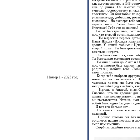
На фоне высокой и стройной 
как вы отправились в BIS pupp
еще до ринга. Он заметил те
умильно посмотрел ему в глаза,
хвостиком. Он был тобой покоре
ризеншнауцер, доберман, ротве
гномиком... Но эксперт тебя з
первое место. Затем были е
блестяще! Тебе это нравилось!
Ты был бесстрашным, готовым 
нас, что в твоей груди маленьк
Ты вырастил первых деток н
Наша Шкода (Изольда Кельтска
двоих. У нашей любимой Цею
второй помет. Ты был трогате
возиться и играть.
Это была твоя стая, твоя соб
Ты был самым маленьким сред
Ты жил с нами до 2 лет и 11 
нас, ты просто был членом на
родителей, любили тебя. Люби
твои проказы.
Когда тебе выбрали другую су
Номер 1 - 2025 год
могли ни на что повлиять. 
чудесных хозяев, мы были сча
которые тебя будут любить, как
Наташа и Андрей, спасибо 
Спасибо, что вы сделали для 
дарили нам редкие встречи с ни
он выставляется. Наташа, нам
тобой было одно Сердце и одн
И вот его больше нет...
На наших стенах все эти год
красивый.
Прошло столько лет без нег
останется нашим первым и лю
смог нам заменить.
Скорбим, скорбим вместе с ва