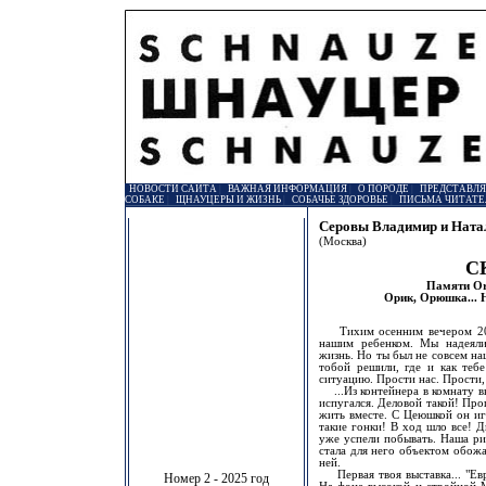
НОВОСТИ САЙТА
|
ВАЖНАЯ ИНФОРМАЦИЯ
|
О ПОРОДЕ
|
ПРЕДСТАВЛ
СОБАКЕ
|
ЩНАУЦЕРЫ И ЖИЗНЬ
|
СОБАЧЬЕ ЗДОРОВЬЕ
|
ПИСЬМА ЧИТАТЕ
Серовы Владимир и Ната
(Москва)
С
Памяти Ori
Орик, Орюшка... 
Тихим осенним вечером 2001
нашим ребенком. Мы надеяли
жизнь. Но ты был не совсем наш
тобой решили, где и как теб
ситуацию. Прости нас. Прости, 
...Из контейнера в комнату в
испугался. Деловой такой! Про
жить вместе. С Цеюшкой он иг
такие гонки! В ход шло все! Ди
уже успели побывать. Наша риз
стала для него объектом обожа
ней.
Первая твоя выставка... "Евр
Номер 2 - 2025 год