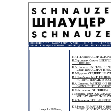
НОВОСТИ САЙТА
|
ВАЖНАЯ ИНФОРМАЦИЯ
|
О ПОРОДЕ
|
ПРЕДСТАВЛ
СОБАКЕ
|
ЩНАУЦЕРЫ И ЖИЗНЬ
|
СОБАЧЬЕ ЗДОРОВЬЕ
|
ПИСЬМА ЧИТАТЕ
МИТТЕЛЬШНАУЦЕР. ИСТОРИ
И.Сурынович-Строек. ЦВЕР
В ПОЛЬШЕ.
Н.А.Ширяева. РАЗВЕДЕНИЕ 
ЦВЕРГШНАУЦЕРОВ В РОС
И.В.Руденко. СРЕДНИЕ ШНАУ
И.Р.Семейкина. МИТТЕЛЬШН
ИСТОРИЯ ПОРОДЫ В РОСС
Н.А.Ширяева. РАЗВЕДЕНИЕ 
ОКРАСА "ПЕРЕЦ С СОЛЬЮ" 
Н.Л.Литвинова. РИЗЕНШНАУ
З.Прохазка. 1989 ГОД: ДВАД
ЧЕРНЫХ МИТТЕЛЬШНАУЦЕ
О.А.Таманова. ЧЕРНЫЕ ЦВЕ
Е.В.Ронис. ПАРАЛЛЕЛИ. О 
Номер 1 - 2026 год
"ПЕРЕЦ С СОЛЬЮ" В МОСК