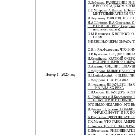
О.Лебедева. РАЗВЕДЕНИЕ Р
В ВОЛГОГРАДСКОМ КЛУБЕ
Е.Е.Мокрова, А.Панова, Е.Звиги
МИТТЕЛЬШНАУЦЕРЫ ЧЕЛ
И.Леупольд. 1988 ГОД: ЦВЕР
Н.А.Ширяева, Е.А.Синекаева
В СЕМЕЙСТВЕ! (О цвергшнау
подпалого окраса).
О.М.Ильинская. К ВОПРОС
ОКРАСЕ.
РИЗЕНШНАУЦЕРЫ ОКРАСА "П
С.В. и Р.А.Федоровы. ЧТО В 
О.В.Кузьмина. СРЕДНИЕ ШН
И.Семейкина. КРАТКИЙ ОЧЕ
ИСТОРИИ ЧЕРНОГО ОКРАС
О.Алехина. СРЕДНИЕ ШНАУ
С.Федорова. БЕЛЫЕ ЦВЕРГ
Номер 1 - 2025 год
H.J.Lutienkossink. «HILBELIN
С.Федорова. СТАТИСТИКА
В.Федулина. ШНАУЦЕРЫ НА
- НАЧАЛА XX ВЕКА
С.И.Серова. ШНАУЦЕРЫ В СЕ
Б.Щербицкая и И.Крассовска
ШНАУЦЕРОВ В ПОЛЬШЕ.
ЭТО БЫЛО НЕДАВНО, ЭТО Б
И.Деткин, Э.Деткина. СОБА
"ФРАНКЕНФУРТ" И ИХ ПОТ
А.Ивушкина. ЦВЕРГШНАУЦЕР
T.K.Myers. ЧТО ТАКОЕ АМЕ
Т.Лановая. ЦВЕРГШНАУЦЕРЫ
Е.Ибрагимова. РИЗЕНШНАУЦЕ