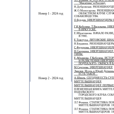
Л.Г.Фокина. И ЭТО ВСЕ О НЕМ 
"Масатина" в России).
Н.Дубровская. РИЗЕНШНАУЦ
Ж.О.Моногарова. РИЗЕНШН
Номер 1 - 2024 год
ОБЛАСТНОМ КЛУБЕ СЛУЖ
СОБАКОВОДСТВА.
О.Бурдик. ЦВЕРГШНАУЦЕРЫ 
Г.И.Кобелева, Т.Васильева. 
В ИРКУТСКЕ.
Е.Ибрагимова. НАЧАЛО РАЗ
В УФЕ.
Е.Товстуха. ЛИТОВСКИЕ ШН
Н.Блудвина. РИЗЕНШНАУЦЕР
С.Федорова. ЦВЕРГШНАУЦЕ
Н.Сноркина. ЦВЕРГШНАУЦЕ
ТИПЫ.
Е.Абрамова, Г.Кобелева. ИС
И РАЗВЕДЕНИЯ ЦВЕРГШНА
ПОДПАЛОГО» ОКРАСА В Б
М.Сергеева. ЦВЕРГШНАУЦЕР.
Эмилия, Игорь и Юрий Деткин
ЕСТЬ ТАКОЕ...
Номер 2 - 2024 год
А.Шмаль. СЕГОДНЯ ЕСТЬ СУП
МИТТЕЛЬШНАУЦЕР.
МИТТЕЛЬШНАУЦЕР. ПЕРВЫЕ 
ПЛЕМЕННАЯ КНИГА МИТТЕ
ПОДОЛЬСКОГО
ГОРОДСКОГО КЛУБА СОБА
МИТТЕЛЬШНАУЦЕР.
Л.Г.Фокина. СТАТИСТИКА П
МИТТЕЛЬШНАУЦЕРОВ. 198
Л.Г.Фокина. СТАТИСТИКА П
МИТТЕЛЬШНАУЦЕРОВ. 198