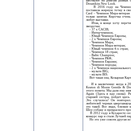
шествуют по рингам разных с
Dreamkiss New Look.
В 2016 году на Чемпиона
поставила жирную точку в сво
Card – Чемпион Мира-ветеран 2
только запятая. Кирочка очен
любит выставки.
Итак, в конце хочу перечисл
звездочки:
- 37 х CACIB;
- Интерчемпион;
- Юный Чемпион Европы;
- 2 х Чемпион Европы;
- Чемпион Мира;
- Чемпион Мира-ветеран;
- Юный чемпион 4-х стран;
- Чемпион 18 стран;
- Baltic Champion;
- Чемпион РКФ;
- Чемпион Евразии;
- Чемпион породы;
- 2 х Чемпион национального
- мульти BIG;
- мульти BIS.
Вот такая она, Козырная Кар
И в заключение: когда в 200
Keaton di Monte Gentile & Dre
этого помета. Мы дали ему имя
Again (Здесь я иду снова). Р
старшей сестры, пойдет здесь
Это случилось! Он повторил
любителей черных цвергшнауцер
это такой. Все люди, близкие
Шоу-собаку и прекрасного прои
В 2012 году в Бухаресте сест
конкурс пар и стали Лучшей п
Но это уже совсем другая ис