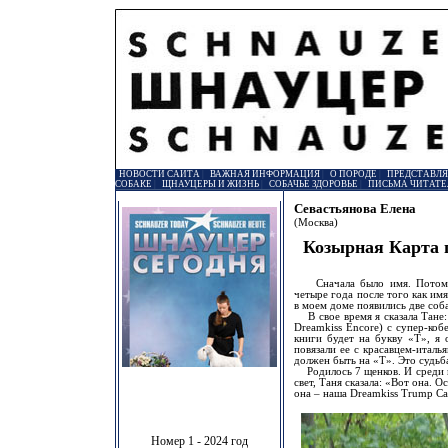
НОВОСТИ САЙТА
|
ВАЖНАЯ ИНФОРМАЦИЯ
|
О ПОРОДЕ
|
ПРЕДСТАВЛ
СОБАКЕ
|
ЩНАУЦЕРЫ И ЖИЗНЬ
|
СОБАЧЬЕ ЗДОРОВЬЕ
|
ПИСЬМА ЧИТАТЕ
Севастьянова Елена
(Москва)
Козырная Карта
Сначала было имя. Потом по
четыре года после того как имя
в моем доме появились две соб
В свое время я сказала Тане:
Dreamkiss Encore) с супер-ко
книги будет на букву «Т», я 
повязали ее с красавцем-италья
должен быть на «Т». Это судьб
Родилось 7 щенков. И среди н
свет, Таня сказала: «Вот она. 
она – наша Dreamkiss Trump
Номер 1 - 2024 год