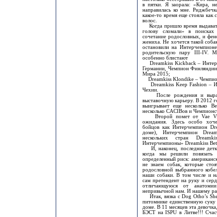
в пятки. Я заорала: «Кира, н
направилась ко мне. Риджбечк
какое-то время еще стояла как 
волос.
Когда пришло время выдавать
голову сломали» в поисках 
сочетание родословных, и фен
жениха. Не хочется такой соба
остановили на Интерчемпионе
родительскую пару III-IV. 
особенно блистают
Dreamkiss Kickback – Интер
Германии, Чемпион Финляндии
Мира 2015;
Dreamkiss Klondike – Чемпио
Dreamkiss Keep Fashion – И
Чехии.
После рождения и выращи
выставочную карьеру. В 2012 
выигрывает еще несколько B
несколько CACIBов и Чемпионст
Второй помет от Vae Victi
ожидания. Здесь особо хоче
бойцов как Интерчемпион Drea
доме), Интерчемпион Drea
нескольких стран Dream
Интерчемпионы» Dreamkiss Bet
И, наконец, последние детки
когда мы решили повязать
определенный риск: американс
не знаем собак, которые сто
родословной выбранного кобел
наши собаки. В том числе и на
сам претендент на руку и сер
отличающуюся от анатомии 
непривычной нам. И нашему ра
Итак, вязка с Dog Otho’s She
питомнике единственную суку 
доме. В 11 месяцев эта девочк
БЭСТ на ISPU в Литве!!! Сча