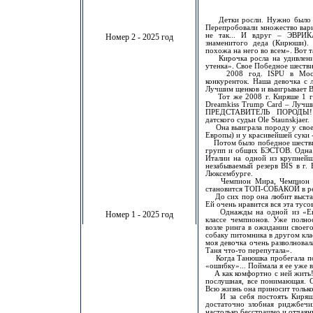
Детки росли. Нужно было п
Перепробовали множество вариан
не так... И вдруг – ЭВРИКА
Номер 2 - 2025 год
знаменитого деда (Кирюши).
похожа на него во всем». Вот т
Кирочка росла на удивление
утенка». Свое Победное шествие
2008 год. ISPU в Москве.
конкуренток. Наша девочка с л
Лучшим щенков и выигрывает B
Тот же 2008 г. Киряше 1 го
Dreamkiss Trump Card – Луч
ПРЕДСТАВИТЕЛЬ ПОРОДЫ!!!
датского судьи Ole Staunskjaer.
Она выиграла породу у своег
Европы) и у красивейшей суки
Потом было победное шествие
групп и общих БЭСТОВ. Одна 
Италии на одной из крупней
незабываемый резерв BIS в г. 
Люксембурге.
Чемпион Мира, Чемпион Ев
становится ТОП-СОБАКОЙ в рей
До сих пор она любит выставк
Ей очень нравится вся эта тусо
Однажды на одной из «Евра
Номер 1 - 2025 год
классе чемпионов. Уже полнос
возле ринга в ожидании своего
собаку питомника в другом клас
моя девочка очень разволновал
Таня что-то перепутала».
Когда Танюшка пробегала по 
«ошибку»... Поймала я ее уже в
А как комфортно с ней жить! 
послушная, все понимающая. С
Всю жизнь она приносит только
И за себя постоять Киряшеч
достаточно злобная риджбечи
настолько бесстрашно и отчаян