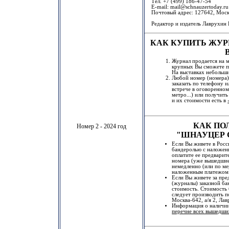
Тел. +7 (499) 186-47-54
E-mail: mail@schnauzertoday.ru
Почтовый адрес: 127642, Москв
Редактор и издатель Лаврухин
КАК КУПИТЬ ЖУР
Журнал продается на м
крупных Вы сможете п
На выставках небольши
Любой номер (номера)
заказать по телефону 
встрече в оговоренном
метро...) или получит
и их стоимости есть в
КАК ПО
Номер 2 - 2024 год
"ШНАУЦЕР 
Если Вы живете в Росс
бандеролью с наложен
оплатите ее предварит
номера (уже вышедшие
немедленно (или по ме
наложенным платежом 
Если Вы живете за пре
(журналы) заказной ба
стоимость. Стоимость 
следует производить п
Москва-642, а/я 2, Ла
Информация о наличии
перечне всех вышедши