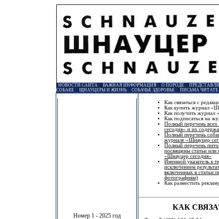
НОВОСТИ САЙТА
|
ВАЖНАЯ ИНФОРМАЦИЯ
|
О ПОРОДЕ
|
ПРЕДСТАВЛ
СОБАКЕ
|
ЩНАУЦЕРЫ И ЖИЗНЬ
|
СОБАЧЬЕ ЗДОРОВЬЕ
|
ПИСЬМА ЧИТАТЕ
Как связаться с редакц
Как купить журнал «Ш
Как получить журнал 
Как подписаться на ж
Полный перечень все
сегодня» и их содерж
Полный перечень соба
журнале «Шнауцер се
Полный перечень питом
посвящены статьи или 
«Шнауцер сегодня»
Именной указатель к т
исключением результат
включенных в статьи п
фотографиям)
Как разместить рекла
КАК СВЯЗА
Номер 1 - 2025 год