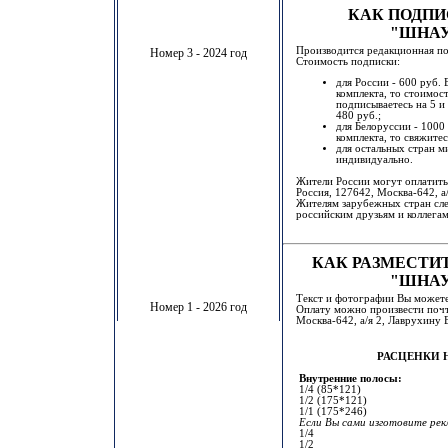
КАК ПОДПИ
"ШНАУ
Производится редакционная по
Номер 3 - 2024 год
Стоимость подписки:
для России - 600 руб. 
комплекта, то стоимос
подписываетесь на 5 и
480 руб.;
для Белоруссии - 1000
комплекта, то свяжите
для остальных стран м
индивидуально.
Жители России могут оплатить
Россия, 127642, Москва-642, а
Жителям зарубежных стран сле
российским друзьям и коллегам
КАК РАЗМЕСТИ
"ШНАУ
Текст и фотографии Вы можете
Номер 1 - 2026 год
Оплату можно произвести почт
Москва-642, а/я 2, Лаврухину 
РАСЦЕНКИ 
Внутренние полосы:
1/4 (85*121)
1/2 (175*121)
1/1 (175*246)
Если Вы сами изготовите рекл
1/4
1/2