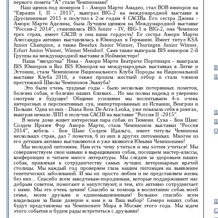
первого помета “А” стали Чемпионами!
Наш щенок под номером 1 - Амори Марти Амадео, стал ВОВ юниоров на
“Евразии I, II - 2015”, выиграл BIG-2 на международной выставке в
Друскининкаe 2015 и получил к 2-м годам 4 САСIBа. Его сестра Джина -
Амори Марти Аделина, была Лучшим щенком на Международной выставке
“Россия-2 2014”, становилась BIS Junior - IV, BIG-1 и BIG-2, она Чемпион
трех стран, имеет САСIB и она наша гордость! Ее сестра Амори Марти
Алессандра активно выставлялась в Юниорах в Германии. Имеет титул KSA
Junior Champion, а также Benelux Junior Winner, Thuringen Junior Winner,
Erfurt Junior Winner, Winner Meisdorf. Саня также выиграла BIS юниоров 2-й
Группы на международной выставке в Ноймюнстере!
Наша “звездочка” Ника - Амори Марти Беатриче Портинари - выиграла
BIS Юниоров и Rez BIS Юниоров на международных выставках в Литве и
В
Эстонии, стала Чемпионом Национального Клуба Породы на Национальной
Ш
выставке Клуба 2016, а также прошла жесткий отбор и стала членом
престижной Школы Чемпионов Экануба!
Это были очень трудные годы - было несколько потерянных пометов,
болезни собак, и болезни наших близких... Но мы полны надежд и уверенно
смотрим в будущее! Общими усилиями мы воспитываем 4-х очень
интересных и перспективных сук, импортированных из Испании, Венгрии и
Польши. Одна из них - Diana Ross De Acra-Leuka, уже показала себя в рингах,
Ш
выиграв немало ЛПП и получив САСIB на выставке “Россия II -2015”.
В моем доме живет интересная пара собак из Тюмени. Сука - Бон Шанс
Ш
Солдем Иризея Фор Амори Марти, стала Чемпионом выставки “Россия
2014”, кобель - Бон Шанс Солдем Идальго, имеет титулы Чемпиона
О
нескольких стран, дал 7 пометов, 6 из них в других питомниках. Многие из
его детишек активно выставляются и уже являются Юными Чемпионами!
Мы молодой питомник. Нам есть чему учиться и мы хотим учиться! Mы
совершенствуем свои навыки в выращивании собак, посещаем мастер-классы,
конференции и читаем много литературы. Мы следим за здоровьем наших
собак, привлекая к сотрудничеству самых лучших ветеринарных врачей
столицы. Мы каждый год проверяем глаза нашим питомцам на выявление
генетических заболеваний. И мы их просто любим и не представляем жизнь
без них... Спасибо всем заводчикам-породникам, которые поддерживают нас
добрым советом, помогают и напутствуют, и тем, кто активно сотрудничает
с нами. Мы это очень ценим! Спасибо за помощь в воспитании собак моей
семье, моим друзьям и единомышленникам! Большое спасибо всем
владельцам за Ваше доверие к нам и за Ваш выбор! Семеро наших собак
Щ
будут представлены на Чемпионате Мира в Москве этого года. Мы ждем
С
этого события и будем рады встретиться с друзьями!