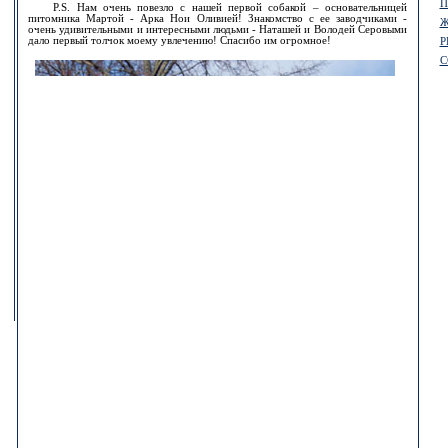
П
P.S. Нам очень повезло с нашей первой собакой – основательницей
питомника Мартой - Арка Нои Оливией! Знакомство с ее заводчиками -
Ж
очень удивительными и интересными людьми - Наташей и Володей Серовыми
дало первый толчок моему увлечению! Спасибо им огромное!
Р
С