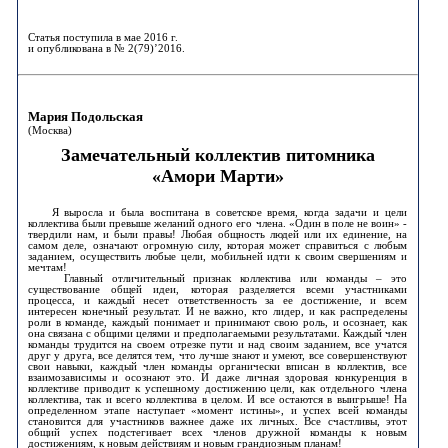
Статья поступила в мае 2016 г.
и опубликована в № 2(79)’2016.
Мария Подольская
(Москва)
Замечательный коллектив питомника
«Амори Марти»
Я выросла и была воспитана в советское время, когда задачи и цели
коллектива были превыше желаний одного его члена. «Один в поле не воин» -
твердили нам, и были правы! Любая общность людей или их единение, на
самом деле, означают огромную силу, которая может справиться с любым
заданием, осуществить любые цели, мобильней идти к своим свершениям и
мечтам!
Главный отличительный признак коллектива или команды – это
существование общей идеи, которая разделяется всеми участниками
процесса, и каждый несет ответственность за ее достижение, и всем
интересен конечный результат. И не важно, кто лидер, и как распределены
роли в команде, каждый понимает и принимают свою роль, и осознает, как
она связана с общими целями и предполагаемыми результатами. Каждый член
команды трудится на своем отрезке пути и над своим заданием, все учатся
друг у друга, все делятся тем, что лучше знают и умеют, все совершенствуют
свои навыки, каждый член команды органически вписан в коллектив, все
взаимозависимы и осознают это. И даже личная здоровая конкуренция в
коллективе приводит к успешному достижению цели, как отдельного члена
коллектива, так и всего коллектива в целом. И все остаются в выигрыше! На
определенном этапе наступает «момент истины», и успех всей команды
становится для участников важнее даже их личных. Все счастливы, этот
общий успех подстегивает всех членов дружной команды к новым
достижениям, к новым действиям и новым грандиозным планам!