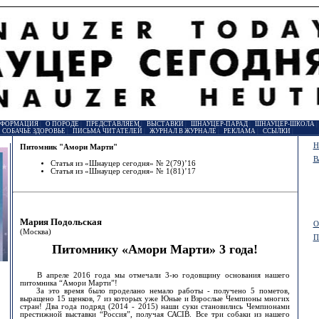
НФОРМАЦИЯ
|
О ПОРОДЕ
|
ПРЕДСТАВЛЯЕМ
|
ВЫСТАВКИ
|
ШНАУЦЕР-ПАРАД
|
ШНАУЦЕР-ШКОЛА
|
СОБАЧЬЕ ЗДОРОВЬЕ
|
ПИСЬМА ЧИТАТЕЛЕЙ
|
ЖУРНАЛ В ЖУРНАЛЕ
|
РЕКЛАМА
|
ССЫЛКИ
|
Н
Питомник "Амори Марти"
В
Статья из «Шнауцер сегодня» № 2(79)’16
Статья из «Шнауцер сегодня» № 1(81)’17
Мария Подольская
О
(Москва)
П
Питомнику «Амори Марти» 3 года!
В апреле 2016 года мы отмечали 3-ю годовщину основания нашего
питомника “Амори Марти”!
За это время было проделано немало работы - получено 5 пометов,
выращено 15 щенков, 7 из которых уже Юные и Взрослые Чемпионы многих
стран! Два года подряд (2014 - 2015) наши суки становились Чемпионами
престижной выставки “Россия”, получая САСIB. Все три собаки из нашего