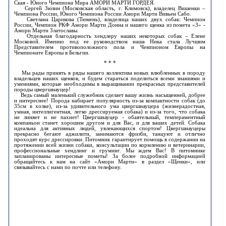
Ская - Юного Чемпиона Мира АМОРИ МАРТИ ГОРДЕЯ.
Сергей Зюзин (Московская область, г. Климовск), владелец Вишенки –
Чемпиона России, Юного Чемпиона России Амори Марти Вивьен Сабо.
Светлана Царикова (Тюмень), владелица наших двух собак: Чемпион
России, Чемпион РКФ Амори Марти Донна и нашего щенка из помета «З» -
Амори Марти Златославы.
Отдельная благодарность хендлеру наших некоторых собак – Елене
Московой. Именно под ее руководством наша Ника стала Лучшим
Представителем противоположного пола и Чемпионом Европы на
Чемпионате Европы в Бельгии.
* * *
Мы рады принять в ряды нашего коллектива новых влюбленных в породу
владельцев наших щенков, и будем стараться поделиться всеми знаниями и
умениями, которые необходимы в выращивании прекрасных представителей
породы цвергшнауцер!
Ведь самый маленький служебник сделает вашу жизнь насыщенней, добрее
и интереснее! Порода набирает популярность из-за компактности собак (до
35см в холке), из-за удивительного ума цвергшнауцера (жизнерадостная,
умная, интеллигентная, легко дрессируемая собака) и из-за того, что собака
не линяет и не пахнет! Цвергшнауцер - обаятельный, темпераментный
компаньон станет хорошим другом и для Вас, и для ваших детей. Собака
идеальна для активных людей, увлекающихся спортом! Цвергшнауцеры
прекрасно бегают аджилити, занимаются фризби, танцуют и отлично
проходят курс дрессировки. Питомник гарантирует помощь в содержании на
протяжении всей жизни собаки, консультации по кормлению и ветеринарии,
профессиональные хендлинг и груминг. Мы ждем Вас! В питомнике
запланированы интересные пометы! За более подробной информацией
обращайтесь к нам на сайт «Амори Марти» в раздел «Щенки», или
связывайтесь с нами по почте или телефону.