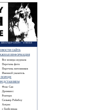
|
ШНАУЦЕР-СПОРТ
|
О МОЕЙ
ОВОСТИ САЙТА
АЖНАЯ ИНФОРМАЦИЯ
Все номера журнала
Перечень фото
Перечень питомников
Именной указатель
 ПОРОДЕ
РЕДСТАВЛЯЕМ
Фокс Сан
Дримкисс
Ронтери
Сильвер Рэйнбоу
Алгрис
с Грейсленда