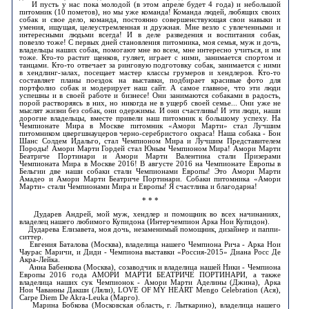
И пусть у нас пока молодой (в этом апреле будет 4 года) и небольшой
питомник (10 пометов), но мы уже команда! Команда людей, любящих своих
собак и свое дело, команда, постоянно совершенствующая свои навыки и
умения, ищущая, целеустремленная и дружная. Мне везло с увлеченными и
интересными людьми всегда! И в деле разведения и воспитания собак,
повезло тоже! С первых дней становления питомника, моя семья, муж и дочь,
владельцы наших собак, помогают мне во всем, мне интересно учиться, и им
тоже. Кто-то растит щенков, гуляет, играет с ними, занимается спортом и
танцами. Кто-то отвечает за ринговую подготовку собак, занимается с ними
в хендлинг-залах, посещает мастер классы грумеров и хендлеров. Кто-то
составляет планы поездок на выставки, подбирает красивые фото для
портфолио собак и модерирует наш сайт. А самое главное, что эти люди
успешны и в своей работе и бизнесе! Они занимаются собаками в радость,
порой растворяясь в них, но никогда не в ущерб своей семье... Они уже не
мыслят жизни без собак, они одержимы. И они счастливы! И эти люди, наши
дорогие владельцы, вместе привели наш питомник к большому успеху. На
Чемпионате Мира в Москве питомник «Амори Марти» стал Лучшим
питомником цвергшнауцеров черно-серебристого окраса! Наша собака - Бон
Шанс Солдем Идальго, стал Чемпионом Мира и Лучшим Представителем
Породы! Амори Марти Гордей стал Юным Чемпионом Мира! Амори Марти
Беатриче Портинари и Амори Марти Валентина стали Призерами
Чемпионата Мира в Москве 2016! В августе 2016 на Чемпионате Европы в
Бельгии две наши собаки стали Чемпионами Европы! Это Амори Марти
Амадео и Амори Марти Беатриче Портинари. Собаки питомника «Амори
Марти» стали Чемпионами Мира и Европы! Я счастлива и благодарна!
* * *
Дударев Андрей, мой муж, хендлер и помощник во всех начинаниях,
владелец нашего любимого Купидона (Интерчемпион Арка Нои Купидон).
Дударева Елизавета, моя дочь, незаменимый помощник, дизайнер и паппи-
ситтер.
Евгения Баталова (Москва), владелица нашего Чемпиона Рича - Арка Нои
Чаурас Маричи, и Диди - Чемпиона выставки «Россия-2015» Диана Росс Де
Акра-Лейка.
Анна Бабенкова (Москва), созаводчик и владелица нашей Ники - Чемпиона
Европы 2016 года АМОРИ МАРТИ БЕАТРИЧЕ ПОРТИНАРИ, а также
владелица наших сук Чемпионок - Амори Марти Аделины (Джина), Арка
Нои Чаванны Дакши (Ляли), LOVE OF MY HEART Mengo Celebration (Ася),
Carpe Diem De Akra-Leuka (Марго).
Марина Бобкова (Московская область, г. Лыткарино), владелица нашего