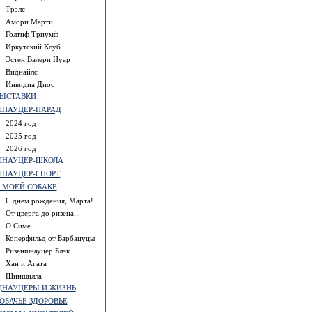
Трэлс
Амори Марти
Голтиф Триумф
Иркутский Клуб
Эстен Валери Нуар
Виднайлс
Инвидиа Диос
ЫСТАВКИ
НАУЦЕР-ПАРАД
2024 год
2025 год
2026 год
НАУЦЕР-ШКОЛА
НАУЦЕР-СПОРТ
 МОЕЙ СОБАКЕ
С днем рождения, Марта!
От цверга до ризена...
О Симе
Коперфильд от Барбацуцы
Ризеншнауцер Блэк
Хан и Агата
Шиншилла
НАУЦЕРЫ И ЖИЗНЬ
ОБАЧЬЕ ЗДОРОВЬЕ