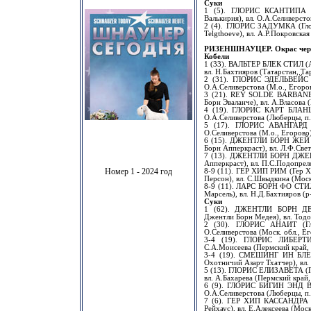
Суки
1 (5). ГЛОРИС КСАНТИПА (Fa
Валькирия), вл. О.А.Селиверсто
2 (4). ГЛОРИС ЗАДУМКА (Глор
Telgthoeve), вл. А.Р.Покровска
РИЗЕНШНАУЦЕР. Окрас чер
Кобели
1 (33). ВАЛЬТЕР БЛЕК СТИЛ (A
вл. Н.Бахтияров (Татарстан, Т
2 (31). ГЛОРИС ЭДЕЛЬВЕЙС (
О.А.Селиверстова (М.о., Егоро
3 (21). REY SOLDE BARBANEG
Борн Эваланче), вл. А.Власова 
4 (19). ГЛОРИС КАРТ БЛАНШ 
О.А.Селиверстова (Люберцы, п
5 (17). ГЛОРИС АВАНГАРД (
О.Селиверстова (М.о., Егорово
6 (15). ДЖЕНТЛИ БОРН ЖЕЙ 
Борн Апперкраст), вл. Л.Ф.Све
7 (13). ДЖЕНТЛИ БОРН ДЖЕК
Апперкраст), вл. П.С.Подопрел
Номер 1 - 2024 год
8-9 (11). ГЕР ХИП РИМ (Гер Х
Персон), вл. С.Швыдкина (Мос
8-9 (11). ЛАРС БОРН ФО СТИЛ
Марсель), вл. Н.Д.Бахтияров (р
Суки
1 (62). ДЖЕНТЛИ БОРН ДЕ
Джентли Борн Медея), вл. Тод
2 (30). ГЛОРИС АНАИТ (Гл
О.Селиверстова (Моск. обл., Е
3-4 (19). ГЛОРИС ЛИБЕРТИ 
С.А.Моисеева (Пермский край,
3-4 (19). СМЕШИНГ ИН БЛЕ
Охотничий Азарт Тхатчер), вл.
5 (13). ГЛОРИС ЕЛИЗАВЕТА (Гл
вл. А.Бахарева (Пермский край
6 (9). ГЛОРИС БИГИН ЭНД ВИН
О.А.Селиверстова (Люберцы, п
7 (6). ГЕР ХИП КАССАНДРА 
Рейхаус), вл. Е.Алексеева (Мос