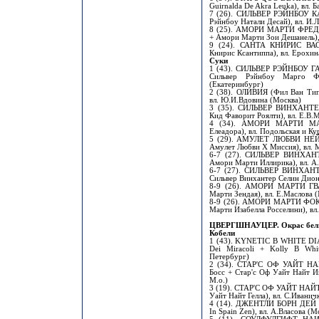
Guirnalda De Akra Leuka), вл. Б
7 (26). СИЛЬВЕР РЭЙНБОУ КАЙ
Рэйнбоу Натали Десай), вл. И.
8 (25). АМОРИ МАРТИ ФРЕД
+ Амори Марти Зои Дешанель),
9 (24). САНТА КНИРИС ВАСИ
Книрис Ксантиппа), вл. Ерохин
Суки
1 (43). СИЛЬВЕР РЭЙНБОУ ГА
Сильвер Рэйнбоу Марго Ф
(Екатеринбург)
2 (38). ОЛИВИЯ (Фил Ван Ти
вл. Ю.И.Вдовина (Москва)
3 (35). СИЛЬВЕР ВИНХАНТЕР
Кид Фаворит Роялти), вл. Е.В.
4 (34). АМОРИ МАРТИ МА
Елеадора), вл. Подольская и Ку
5 (29). АМУЛЕТ ЛЮБВИ НЕЙЛ
Амулет Любви Х Миссия), вл. М
6-7 (27). СИЛЬВЕР ВИНХАНТ
Амори Марти Иллирика), вл. А
6-7 (27). СИЛЬВЕР ВИНХАНТ
Сильвер Винхантер Селин Дион)
8-9 (26). АМОРИ МАРТИ ГВ
Марти Зендая), вл. Е.Маслова 
8-9 (26). АМОРИ МАРТИ ФОКС
Марти Изабелла Росселини), вл
ЦВЕРГШНАУЦЕР. Окрас бел
Кобели
1 (43). KYNETIC B WHITE DI
Dei Miracoli + Kolly B Whi
Петербург)
2 (34). СТАР'С ОФ УАЙТ НА
Босс + Стар'с Оф Уайт Найт И
М.о.)
3 (19). СТАР'С ОФ УАЙТ НАЙТ 
Уайт Найт Гелла), вл. С.Иванич
4 (14). ДЖЕНТЛИ БОРН ДЕЙ Д
In Spain Zen), вл. А.Власова (М