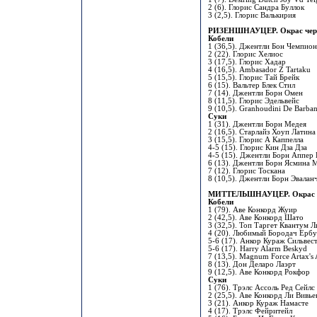
2 (6). Глорис Сандра Буллок
3 (2,5). Глорис Валькирия
РИЗЕНШНАУЦЕР. Окрас чер
Кобели
1 (36,5). Джентли Бон Чемпио
2 (22). Глорис Хелиос
3 (17,5). Глорис Хадар
4 (16,5). Ambasador Z Tartaku
5 (15,5). Глорис Тай Брейк
6 (15). Вальтер Блек Стил
7 (14). Джентли Борн Омен
8 (11,5). Глорис Эдельвейс
9 (10,5). Granhoudini De Barba
Суки
1 (31). Джентли Борн Медея
2 (16,5). Старлайз Хоуп Латина
3 (15,5). Глорис А Каппелла
4-5 (15). Глорис Кин Дза Дза
4-5 (15). Джентли Борн Аппер 
6 (13). Джентли Борн Ясмина 
7 (12). Глорис Тоскана
8 (10,5). Джентли Борн Эвалан
МИТТЕЛЬШНАУЦЕР. Окрас "п
Кобели
1 (79). Аве Конкорд Жуир
2 (42,5). Аве Конкорд Шато
3 (32,5). Топ Таргет Квантум Л
4 (20). Любимый Бородач Ербу
5-6 (17). Анкор Кураж Сильвес
5-6 (17). Harry Alarm Beskyd
7 (13,5). Magnum Force Artax's 
8 (13). Дон Деларо Лаэрт
9 (12,5). Аве Конкорд Рокфор
Суки
1 (76). Трэлс Ассоль Ред Сейлс
2 (25,5). Аве Конкорд Ли Вивье
3 (21). Анкор Кураж Намасте
4 (17). Трэлс Фейритейл