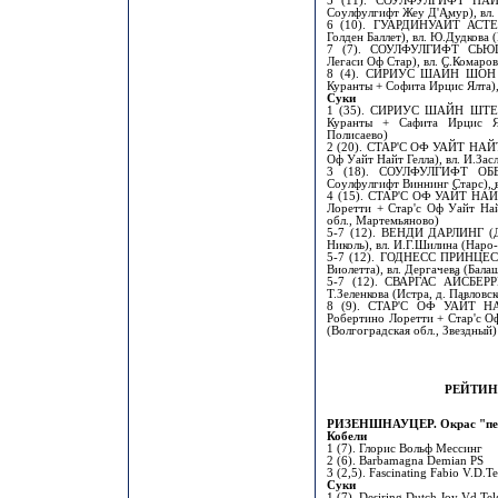
5 (11). СОУЛФУЛГИФТ НАИ
Соулфулгифт Жеу Д'Амур), вл.
6 (10). ГУАРДИНУАЙТ АСТЕР
Голден Баллет), вл. Ю.Дудкова 
7 (7). СОУЛФУЛГИФТ СЬЮШ
Легаси Оф Стар), вл. С.Комаро
8 (4). СИРИУС ШАЙН ШОН К
Куранты + Софита Ирцис Ялта),
Суки
1 (35). СИРИУС ШАЙН ШТЕФФ
Куранты + Сафита Ирцис Ялт
Полисаево)
2 (20). СТАР'С ОФ УАЙТ НАЙТ
Оф Уайт Найт Гелла), вл. И.Зас
3 (18). СОУЛФУЛГИФТ ОБВ
Соулфулгифт Виннинг Старс), 
4 (15). СТАР'С ОФ УАЙТ НАЙ
Лоретти + Стар'с Оф Уайт Най
обл., Мартемьяново)
5-7 (12). ВЕНДИ ДАРЛИНГ (Д
Николь), вл. И.Г.Шилина (Наро
5-7 (12). ГОДНЕСС ПРИНЦЕС
Виолетта), вл. Дергачева (Бала
5-7 (12). СВАРГАС АЙСБЕРРИ
Т.Зеленкова (Истра, д. Павловск
8 (9). СТАР'С ОФ УАЙТ Н
Робертино Лоретти + Стар'с О
(Волгоградская обл., Звездный)
РЕЙТИН
РИЗЕНШНАУЦЕР. Окрас "пер
Кобели
1 (7). Глорис Вольф Мессинг
2 (6). Barbamagna Demian PS
3 (2,5). Fascinating Fabio V.D.T
Суки
1 (7). Desiring Dutch Joy Vd Te