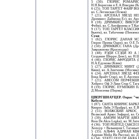
5 (30). ГЛОРИС РОМАРИО 
Н.Н.Борисова и Е.А.Власова (К
6 (25). ТОП ТАРГЕТ ФАЙР ВОЛЛ
вл. С.Легинская (Псков)
7 (21). АРСЕНАЛ ЗВЕЗД НЕ
Дримкисс Даймонд Ес), вл. Арс
8 (18). ДРИМКИСС ВИКТОР
Фейм), вл. С.Ануфриева и Т.Ка
9 (17). ТОП ТАРГЕТ КЛАССИК 
Бьюти), вл. Табаченко (Пензенск
Суки
1 (62). ГЛОРИС ДАНАЯ МЭЙ
Глорис Прима Одри), вл. О.Е.Т
2 (50). ДРИМКИСС ГАНА (Дри
Завражнова (Краснодар)
3 (48). РЭДИ СТЭДИ Ю А 
Создание Шерри Денс), вл. Н.
4 (46). ГЛОРИС АФРОДИТА (Гл
Н.А.Едунова (Клин)
5 (27). ДРИМКИСС МИНТ (Д
Квин), вл. А.Зинченко (Москва)
6 (24). АРСЕНАЛ ЗВЕЗД ФЕР
Бэнд Брайт Стар), вл. Е.Арсено
7 (21). АВЕСОМ ПЕРФЕКШН
Хейресс Оф Э Лаки Стар С Тага
8 (19). ГЛОРИС ПУМПКИН ПАЙ
Д.Моисеева (Пермь)
ЦВЕРГШНАУЦЕР. Окрас "чер
Кобели
1 (87). САНТА КНИРИС БАРКЛА
Книрис Лайк Э Прайер), вл. Е.
2 (51). ВОЛЖСКИЙ АРКОС 
Волжский Аркос Зифара), вл. 
3 (39). АМОРИ МАРТИ АВЕНД
Ross De Akra Leuka), вл. М.За
4 (36). ТОП РЕЙТЕД САКСЕС
Хопоур + Валькирия С Таганьег
5 (35). АЛЬФА АДРИАН КВАТ
Адриан Мейд Ин Ркссиа), вл. Д
6 (34). STATU QUO DE AKRA L