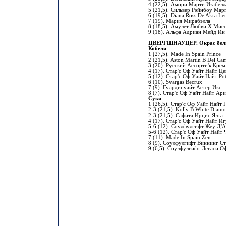
4 (22,5). Амори Марти Изабелл
5 (21,5). Сильвер Рэйнбоу Ма
6 (19,5). Diana Ross De Akra Le
7 (19). Мария Мирабэлла
8 (18,5). Амулет Любви Х Мис
9 (18). Альфа Адриан Мейд Ин
ЦВЕРГШНАУЦЕР. Окрас бел
Кобели
1 (27,5). Made In Spain Prince
2 (21,5). Aston Martin B Del Ca
3 (20). Русский Ассорти'к Кре
4 (17). Стар'с Оф Уайт Найт Це
5 (12). Стар'с Оф Уайт Найт Р
6 (10). Svargas Becrux
7 (9). Гуардинуайт Астер Икс
8 (7). Стар'с Оф Уайт Найт Ар
Суки
1 (26,5). Стар'с Оф Уайт Найт 
2-3 (21,5). Kolly B White Diam
2-3 (21,5). Сафита Ирцис Ялта
4 (17). Стар'с Оф Уайт Найт Иг
5-6 (12). Соулфулгифт Жеу Д'
5-6 (12). Стар'с Оф Уайт Найт
7 (11). Made In Spain Zen
8 (9). Соулфулгифт Виннинг С
9 (6,5). Соулфулгифт Легаси О