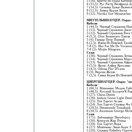
5 (16). Бритта Из Града Катери
6 (15,5). Рус Растр Вилфреда 
7 (14,5). Сильвер Граце Валенс
8 (12,5). Анкор Кураж Баска
9 (12). Viorika Von Weissnachte
МИТТЕЛЬШНАУЦЕР. Окрас 
Кобели
1 (44,5). Черный Стражник Нь
2 (13). Черный Стражник Джас
3 (12). Черный Стражник Риск
4 (5,5). Отис Боанегрос Емеля
5 (4). Гламар Петр Первый
6 (2,5). Изюм Из Невской Трой
7-8 (2). Ilko For Me De Voxanoi
7-8 (2). Mojito Khagrass
Суки
1 (36). Черный Стражник Летка
2 (14). Черный Стражник Марс
3 (13). Черный Стражник Афри
4 (5,5). Ярокс Алфер Ярослава
5 (4,5). Odessa Flor D'Luna
6 (3). Верона Желли
7 (2,5). Сивка Бурка Из Невско
ЦВЕРГШНАУЦЕР. Окрас "пере
Кобели
1 (66,5). Минимакс Моден Тай
2 (46,5). Русский Ассорти'К Ра
3 (27). Clarus Dentis
4 (26). Imbrez Green Light Distri
5 (25). Топ Таргет Аслан
6 (24). Топ Таргет Сталкер Фо 
7 (20,5). Dinamunde Tomahauk
8 (18,5). Auximum George Mcfa
Суки
1 (71). Либенцверг Ингеборга
2 (30). Конгрэм Жар Птица
3 (29). Топ Таргет Нора
4 (27). Минимакс Энью Борн Э
5 (26). Сильвер Рэйнбоу Одет