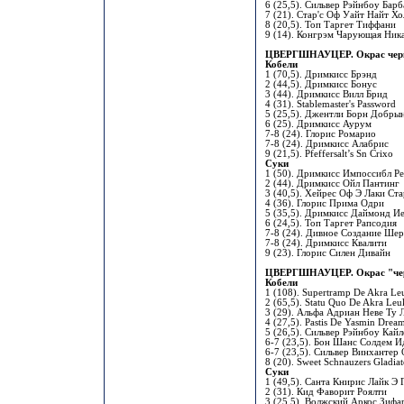
6 (25,5). Сильвер Рэйнбоу Бар
7 (21). Стар'с Оф Уайт Найт Х
8 (20,5). Топ Таргет Тиффани
9 (14). Конгрэм Чарующая Ник
ЦВЕРГШНАУЦЕР. Окрас чер
Кобели
1 (70,5). Дримкисс Брэнд
2 (44,5). Дримкисс Бонус
3 (44). Дримкисс Вилл Брид
4 (31). Stablemaster's Password
5 (25,5). Джентли Борн Добры
6 (25). Дримкисс Аурум
7-8 (24). Глорис Ромарио
7-8 (24). Дримкисс Алабрис
9 (21,5). Pfeffersalt’s Sn Crixo
Суки
1 (50). Дримкисс Импоссибл Ре
2 (44). Дримкисс Ойл Пантинг
3 (40,5). Хейрес Оф Э Лаки Ста
4 (36). Глорис Прима Одри
5 (35,5). Дримкисс Даймонд И
6 (24,5). Топ Таргет Рапсодия
7-8 (24). Дивное Создание Ше
7-8 (24). Дримкисс Квалити
9 (23). Глорис Силен Дивайн
ЦВЕРГШНАУЦЕР. Окрас "чер
Кобели
1 (108). Supertramp De Akra Le
2 (65,5). Statu Quo De Akra Leu
3 (29). Альфа Адриан Неве Ту 
4 (27,5). Pastis De Yasmin Drea
5 (26,5). Сильвер Рэйнбоу Кайл
6-7 (23,5). Бон Шанс Солдем И
6-7 (23,5). Сильвер Винхантер
8 (20). Sweet Schnauzers Gladiat
Суки
1 (49,5). Санта Книрис Лайк Э
2 (31). Кид Фаворит Роялти
3 (25,5). Волжский Аркос Зифа