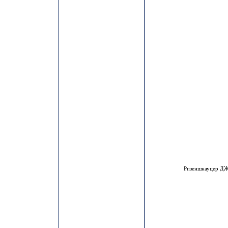
Ризеншнауцер 