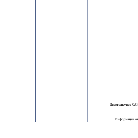
Цвергшнауцер С
Информация оп