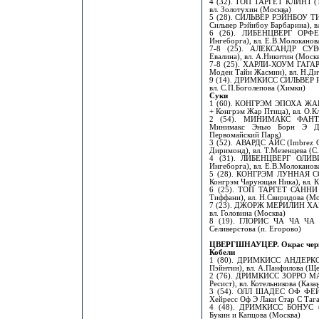
4 (32). ТОП ТАРГЕТ КЛИНТ (То
вл. Золотухин (Москва)
5 (28). СИЛЬВЕР РЭЙНБОУ ТИ
Сильвер Рэйнбоу Барбарина), в
6 (26). ЛИБЕНЦВЕРГ ОРФЕ
Ингеборга), вл. Е.В.Молоканов
7-8 (25). АЛЕКСАНДР СУВ
Евалина), вл. А.Никитин (Моск
7-8 (25). ХАРЛИ-ХОУМ ГАГАРИН
Моден Тайн Жасмин), вл. Н.Ди
9 (14). ДРИМКИСС СИЛЬВЕР Р
вл. С.П.Боголепова (Химки)
Суки
1 (60). КОНГРЭМ ЭПОХА ЖАР 
+ Конгрэм Жар Птица), вл. О.К
2 (54). МИНИМАКС ФАНТА
Минимакс Энью Борн Э Дри
Первомайский Парк)
3 (52). АВАРДС АЙС (Imbrez Gr
Диримонд), вл. Т.Мезенцева (С
4 (31). ЛИБЕНЦВЕРГ ОЛИВ
Ингеборга), вл. Е.В.Молоканов
5 (28). КОНГРЭМ ЛУННАЯ СОН
Конгрэм Чарующая Ника), вл. 
6 (25). ТОП ТАРГЕТ САННИ 
Тиффани), вл. Н.Свиридова (Мо
7 (23). ДЖОРЖ МЕРИЛИН ХАРИ
вл. Головина (Москва)
8 (19). ГЛОРИС ЧА ЧА ЧА (D
Селиверстова (п. Егорово)
ЦВЕРГШНАУЦЕР. Окрас чер
Кобели
1 (80). ДРИМКИСС АНДЕРКОВ
Пэйнтин), вл. А.Панфилова (Ще
2 (76). ДРИМКИСС ЗОРРО МАС
Ресист), вл. Котельникова (Каза
3 (54). ОЛЛ ШАДЕС ОФ ФЕЙ
Хейресс Оф Э Лаки Стар С Тага
4 (48). ДРИМКИСС БОНУС (Д
Букин и Капцова (Москва)