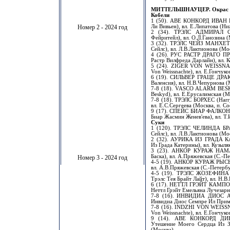
МИТТЕЛЬШНАУЦЕР. Окрас "п
Кобели
1 (50). АВЕ КОНКОРД ИВАН Ц
Номер 2 - 2024 год
Ли Вивьен), вл. Е.Липатова (Н
2 (34). ТРЭЛС АДМИРАЛ С
Фейритейл), вл. О.Л.Ганозина 
3 (32). ТРЭЛС ЧЕЙЗ МАНХЕТТ
Сейлс), вл. Л.В.Лактионова (Мо
4 (26). РУС РАСТР ДРАГО ПР
Растр Вилфреда Дарлайн), вл. 
5 (24). ZIGER VON WEISSNAC
Von Weissnachte), вл. Е.Гончук
6 (19). СИЛЬВЕР ГРАЦЕ ДРАКС
Валенсия), вл. Н.В.Чепурнова 
7-8 (18). VASCO ALARM BESK
Beskyd), вл. Е.Ерусалимская (М
7-8 (18). ТРЭЛС БОРХЕС (Harr
вл. Е.С.Сергеева (Москва, п. Со
9 (17). СПЕЙС БИАР ФАЛКОН 
Биар Жасмин Женев'ева), вл. Т
Суки
1 (120). ТРЭЛС ЧЕЛИНДА БРА
Сейлс), вл. Л.В.Лактионова (Мо
2 (32). АУРИКА ИЗ ГРАДА КА
Из Града Катерины), вл. Кузыля
3 (23). АНКОР КУРАЖ НАМА
Баска), вл. А.Пряжевская (С.-П
Номер 3 - 2024 год
4-5 (19). АНКОР КУРАЖ РЫСЬ 
вл. А.В.Пряжевская (С.-Петерб
4-5 (19). ТРЭЛС ЖОЗЕФИНА 
Трэлс Тея Брайт Лайт), вл. Н.В
6 (17). НЕТТЛ ГРЭЙТ КАМПО
Неттл Грэйт Емельяна Лучезарн
7-8 (16). ИНВИДИА ДИОС АМ
Инвидиа Диос Семпре Ил Примо
7-8 (16). INDZHI VON WEISS
Von Weissnachte), вл. Е.Гончук
9 (14). АВЕ КОНКОРД ДИНА
Утешение Моего Сердца Из Зе
(Москва)