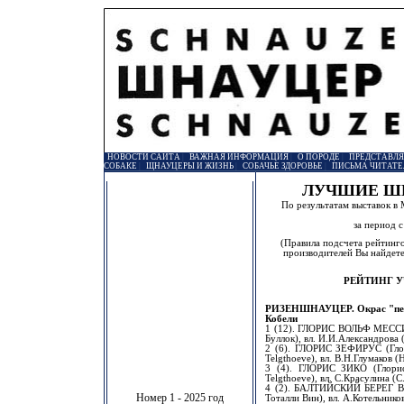
НОВОСТИ САЙТА
|
ВАЖНАЯ ИНФОРМАЦИЯ
|
О ПОРОДЕ
|
ПРЕДСТАВЛ
СОБАКЕ
|
ЩНАУЦЕРЫ И ЖИЗНЬ
|
СОБАЧЬЕ ЗДОРОВЬЕ
|
ПИСЬМА ЧИТАТЕ
ЛУЧШИЕ ШН
По результатам выставок в 
за период с
(Правила подсчета рейтинг
производителей Вы найдете
РЕЙТИНГ 
РИЗЕНШНАУЦЕР. Окрас "пер
Кобели
1 (12). ГЛОРИС ВОЛЬФ МЕССИ
Буллок), вл. И.И.Александрова
2 (6). ГЛОРИС ЗЕФИРУС (Глор
Telgthoeve), вл. В.Н.Глумаков
3 (4). ГЛОРИС ЗИКО (Глорис
Telgthoeve), вл. С.Красулина (
4 (2). БАЛТИЙСКИЙ БЕРЕГ ВИ
Номер 1 - 2025 год
Тоталли Вин), вл. А.Котельник