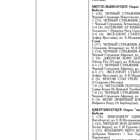
МИТТЕЛЬШНАУЦЕР. Окрас 
Кобели
1 (26). ЧЕРНЫЙ СТРАЖНИК
Черный Стражник Марсельеза),
2 (15). ЧЕРНЫЙ СТРАЖНИК 
+ Черный Стражник Леткаенка),
3-4 (4). JAZZBERRY AT BARB
Voxanoire + Djamena Nera Coeur
3-4 (4). ЭКСЕЛЛЕНТ СТАЙЛ
Алфер Ярослава), вл. А.Малыше
Суки
1 (57). ЧЕРНЫЙ СТРАЖНИК А
Стражник Леткаенка), вл. М.А.
2 (14). ЧЕРНЫЙ СТРАЖНИК К
Черный Стражник Африка), вл.
3 (9). ДЖЕНТЛИ БОРН ДЕЙ
Odessa Flor D'Luna), вл. Я.Бонд
4-5 (7). ЧЕРНЫЙ СТРАЖНИК 
Черный Стражник Африка), вл.
4-5 (7). ЭКСЕЛЛЕНТ СТАЙЛ
Алфер Ярослава), вл. А.Н.Медк
6 (6). БЕНТЛИ СТАР ГРЕЙС (
О.Спирина (Москва)
7-8 (5). МЕТАЛЛИК ПОЛУНДР
Сивка Бурка Из Невской Тройки)
7-8 (5). ЧЕРНЫЙ СТРАЖНИК 
Черный Стражник Африка), вл. 
9 (4). ЖОЛИ ЛЮБИМЫЙ БОР
Инфанта Норд От Барбацуцы), 
ЦВЕРГШНАУЦЕР. Окрас "пере
Кобели
1 (76). ЛИБЕНЦВЕРГ ОДИН
Ингеборга), вл. Е.В.Молоканов
2 (42). МИЛДОН ВОН ДЕМИУРГ
Холли Берри), вл. С.И.Удалова 
3 (33). БЕНДЖИРО ВИТО К
Добрыня Никитич + Топ Тарге
Павловское)