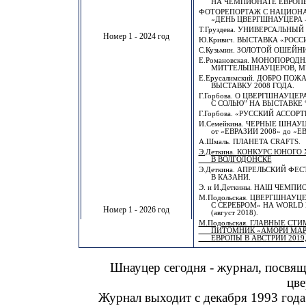
НА ЧЕМПИОНАТЕ ЕВРОПЫ 
ФОТОРЕПОРТАЖ С НАЦИОН
«ДЕНЬ ЦВЕРГШНАУЦЕРА - 
Т.Груздева. УНИВЕРСАЛЬНЫЙ
Номер 1 - 2024 год
Ю.Кривич. ВЫСТАВКА «РОССИ
С.Кузьмин. ЗОЛОТОЙ ОШЕЙНИ
Е.Романовская. МОНОПОРОД
МИТТЕЛЬШНАУЦЕРОВ, МУРМ
Е.Ерусалимский. ДОБРО ПО
ВЫСТАВКУ 2008 ГОДА.
Г.Горбова. О ЦВЕРГШНАУЦЕР
С СОЛЬЮ” НА ВЫСТАВКЕ “Е
Г.Горбова. «РУССКИЙ АССОР
И.Семейкина. ЧЕРНЫЕ ШНА
от «ЕВРАЗИИ 2008» до «ЕВ
А.Шмаль. ПЛАНЕТА CRAFTS.
Э.Деткина. КОНКУРС ЮНОГО
В ВОЛГОДОНСКЕ
Э.Деткина. АПРЕЛЬСКИЙ ФЕ
В КАЗАНИ.
Э. и И.Деткины. НАШ ЧЕМПИ
М.Подольская. ЦВЕРГШНАУЦ
С СЕРЕБРОМ» НА WORLD D
Номер 1 - 2026 год
(август 2018).
М.Подольская. ГЛАВНЫЕ СТ
ПИТОМНИК «АМОРИ МАРТ
ЕВРОПЫ В АВСТРИИ 2019, 
Шнауцер сегодня - журнал, посвя
цве
Журнал выходит с декабря 1993 года